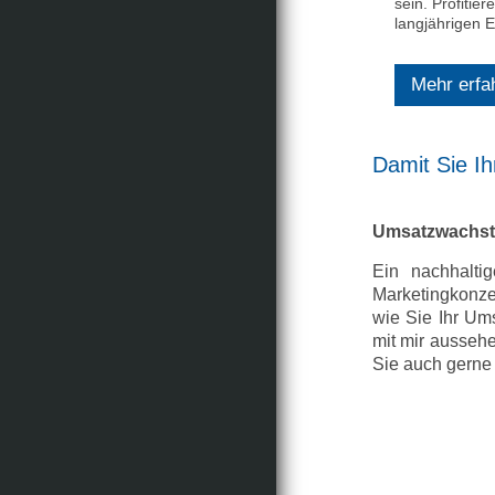
sein. Profitie
langjährigen E
Mehr erfa
Damit Sie Ih
Umsatzwachst
Ein nachhalti
Marketingkonze
wie Sie Ihr Um
mit mir aussehe
Sie auch gerne