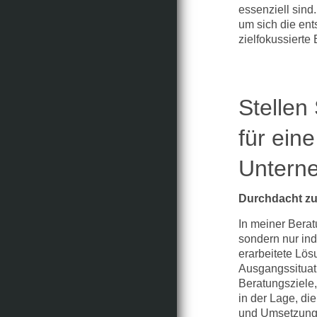
essenziell sind
um sich die ent
zielfokussierte
Stellen
für eine
Untern
Durchdacht zu
In meiner Berat
sondern nur ind
erarbeitete Lös
Ausgangssituati
Beratungsziele,
in der Lage, di
und Umsetzunge