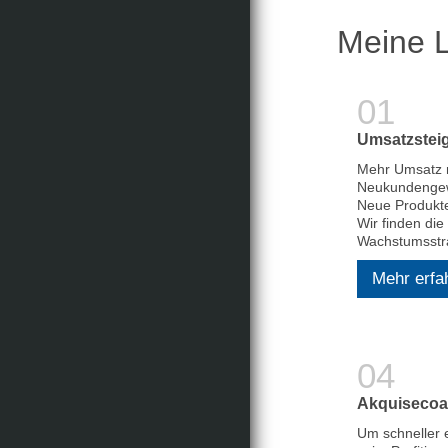
Meine L
Umsatzstei
Mehr Umsatz 
Neukundenge
Neue Produkte
Wir finden di
Wachstumsstra
Mehr erfa
Akquisecoa
Um schneller e