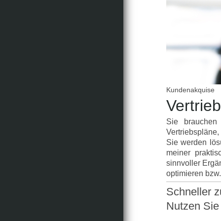
Kundenakquise
Vertrie
Sie brauchen 
Vertriebspläne,
Sie werden lösu
meiner prakti
sinnvoller Erg
optimieren bzw.
Schneller z
Nutzen Sie