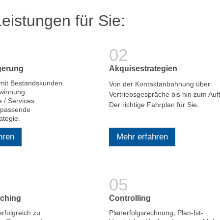
eistungen für Sie:
gerung
Akquisestrategien
mit Bestandskunden
Von der Kontaktanbahnung über
winnung
Vertriebsgespräche bis hin zum Auf
 / Services
.
Der richtige Fahrplan für Sie
e passende
tegie.
hren
Mehr erfahren
ching
Controlling
rfolgreich zu
Planerfolgsrechnung, Plan-Ist-