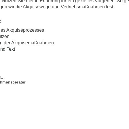
d. Nutzen Sie meine Erfahrung für ein gezieltes Vorgehen. So g
egen wir die Akquisewege und Vertriebsmaßnahmen fest.
:
des Akquiseprozesses
tzen
ng der Akquisemaßnahmen
nd Text
ap
ehmensberater