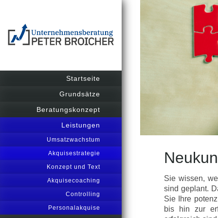
Startseite
Grundsätze
Beratungskonzept
Leistungen
Umsatzwachstum
Neukund
Akquisestrategie
Konzept und Text
Sie wissen, we
Akquisecoaching
sind geplant. D
Controlling
Sie Ihre potenz
Personalakquise
bis hin zur er