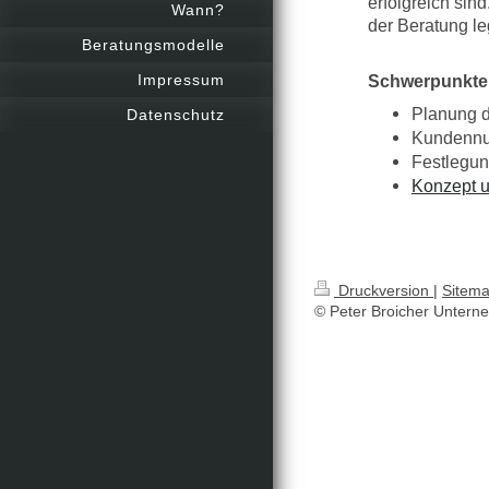
erfolgreich sin
Wann?
der Beratung l
Beratungsmodelle
Impressum
Schwerpunkte
Planung 
Datenschutz
Kundennu
Festlegu
Konzept u
Druckversion
|
Sitem
© Peter Broicher Untern